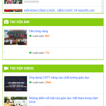
(15/12/2025)
HỘI NGHỊ CÔNG CHỨC, VIÊN CHỨC VÀ NGƯỜI LAO
ĐỘNG NĂM HỌC 2025 – 2026
(01/11/2025)
THƯ VIỆN ẢNH
🎉 CHÀO MỪNG NĂM HỌC MỚI 2025 – 2026 TRƯỜNG
Tấm lòng vàng
TIỂU HỌC KPĂ KLƠNG 🎉
Lượt xem:
807
(14/09/2025)
NGÀY HỘI ĐỌC SÁCH – GIEO MẦM TRI THỨC DƯỚI MÁI
TRƯỜNG THÂN YÊU
Lượt xem:
771
(27/05/2025)
THƯ VIỆN VIDEOS
Ứng dụng CNTT nâng cao chất lượng giáo dục
Lượt xem:
1944
Những điểm nổi bật của giáo dục Việt Nam trong năm
2016