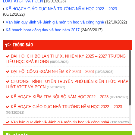
LUẬT ATGT VÀ PCCN
(16/01/2023)
KẾ HOẠCH GIÁO DỤC NHÀ TRƯỜNG NĂM HỌC 2022 – 2023
(06/12/2022)
Văn bản quy định về đánh giá môn tin học và công nghệ
(12/10/2022)
Kế hoạch hoạt động dạy và học năm 2017
(24/03/2017)
THÔNG BÁO
ĐẠI HỘI CHI BỘ LẦN THỨ X, NHIỆM KỲ 2025 – 2027 TRƯỜNG
TIỂU HỌC KPĂ KLƠNG
(08/02/2025)
ĐẠI HỘI CÔNG ĐOÀN NHIỆM KỲ 2023 – 2028
(10/02/2023)
CHƯƠNG TRÌNH TUYÊN TRUYỀN PHỔ BIẾN KIẾN THỨC PHÁP
LUẬT ATGT VÀ PCCN
(16/01/2023)
KẾ HOẠCH KIỂM TRA NỘI BỘ NĂM HỌC 2022 – 2023
(06/12/2022)
KẾ HOẠCH GIÁO DỤC NHÀ TRƯỜNG NĂM HỌC 2022 – 2023
(06/12/2022)
Văn bản quy định về đánh giá môn tin học và công nghệ
(12/10/2022)
Kế hoạch hoạt động dạy và học năm 2017
(24/03/2017)