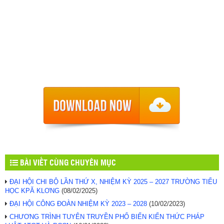
BÀI VIẾT CÙNG CHUYÊN MỤC
ĐẠI HỘI CHI BỘ LẦN THỨ X, NHIỆM KỲ 2025 – 2027 TRƯỜNG TIỂU
HỌC KPĂ KLƠNG
(08/02/2025)
ĐẠI HỘI CÔNG ĐOÀN NHIỆM KỲ 2023 – 2028
(10/02/2023)
CHƯƠNG TRÌNH TUYÊN TRUYỀN PHỔ BIẾN KIẾN THỨC PHÁP