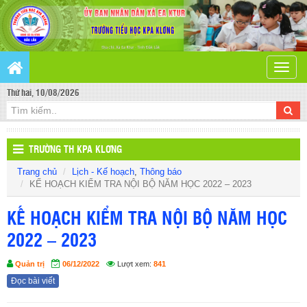
Toggle
naviga
Thứ hai, 10/08/2026
TRƯỜNG TH KPA KLƠNG
Trang chủ
Lịch - Kế hoạch
,
Thông báo
KẾ HOẠCH KIỂM TRA NỘI BỘ NĂM HỌC 2022 – 2023
KẾ HOẠCH KIỂM TRA NỘI BỘ NĂM HỌC
2022 – 2023
Quản trị
06/12/2022
Lượt xem:
841
Đọc bài viết