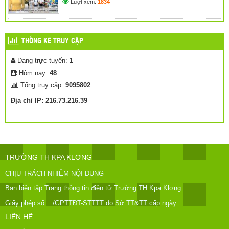
Lượt xem:
1834
THỐNG KÊ TRUY CẬP
Đang trực tuyến:
1
Hôm nay:
48
Tổng truy cập:
9095802
Địa chỉ IP: 216.73.216.39
TRƯỜNG TH KPA KLƠNG
CHỊU TRÁCH NHIỆM NỘI DUNG
Ban biên tập Trang thông tin điện tử Trường TH Kpa Klơng
Giấy phép số .../GPTTĐT-STTTT do Sở TT&TT cấp ngày ....
LIÊN HỆ