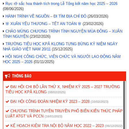
Rực rỡ sắc hoa thành tích trong Lễ Tổng kết năm học 2025 – 2026
(08/06/2026)
HÀNH TRÌNH VỀ NGUỒN – ĐI TÌM ĐỊA CHỈ ĐỎ
(26/03/2026)
🌸 XUÂN YÊU THƯƠNG – TẾT AN TOÀN 🌸
(23/02/2026)
CHÀO MỪNG CHƯƠNG TRÌNH TÌNH NGUYỆN MÙA ĐÔNG – XUÂN
TÌNH NGUYỆN
(23/02/2026)
TRƯỜNG TIỂU HỌC KPĂ KLƠNG TƯNG BỪNG KỶ NIỆM NGÀY
NHÀ GIÁO VIỆT NAM 20/11
(15/12/2025)
HỘI NGHỊ CÔNG CHỨC, VIÊN CHỨC VÀ NGƯỜI LAO ĐỘNG NĂM
HỌC 2025 – 2026
(01/11/2025)
THÔNG BÁO
ĐẠI HỘI CHI BỘ LẦN THỨ X, NHIỆM KỲ 2025 – 2027 TRƯỜNG
TIỂU HỌC KPĂ KLƠNG
(08/02/2025)
ĐẠI HỘI CÔNG ĐOÀN NHIỆM KỲ 2023 – 2028
(10/02/2023)
CHƯƠNG TRÌNH TUYÊN TRUYỀN PHỔ BIẾN KIẾN THỨC PHÁP
LUẬT ATGT VÀ PCCN
(16/01/2023)
KẾ HOẠCH KIỂM TRA NỘI BỘ NĂM HỌC 2022 – 2023
(06/12/2022)