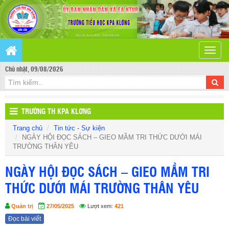
Toggle
naviga
Chủ nhật, 09/08/2026
TRƯỜNG TH KPA KLƠNG
Trang chủ
Tin tức - Sự kiện
NGÀY HỘI ĐỌC SÁCH – GIEO MẦM TRI THỨC DƯỚI MÁI
TRƯỜNG THÂN YÊU
NGÀY HỘI ĐỌC SÁCH – GIEO MẦM TRI
THỨC DƯỚI MÁI TRƯỜNG THÂN YÊU
Quản trị
27/05/2025
Lượt xem:
421
Đọc bài viết