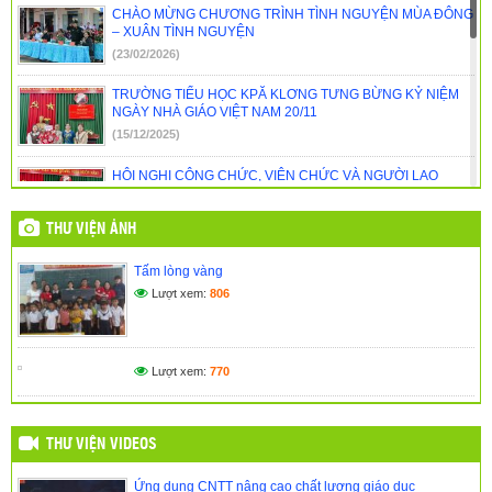
CHÀO MỪNG CHƯƠNG TRÌNH TÌNH NGUYỆN MÙA ĐÔNG
quy năm 2018
(16/04/2018)
– XUÂN TÌNH NGUYỆN
(23/02/2026)
TRƯỜNG TIỂU HỌC KPĂ KLƠNG TƯNG BỪNG KỶ NIỆM
NGÀY NHÀ GIÁO VIỆT NAM 20/11
(15/12/2025)
HỘI NGHỊ CÔNG CHỨC, VIÊN CHỨC VÀ NGƯỜI LAO
ĐỘNG NĂM HỌC 2025 – 2026
(01/11/2025)
THƯ VIỆN ẢNH
🎉 CHÀO MỪNG NĂM HỌC MỚI 2025 – 2026 TRƯỜNG
Tấm lòng vàng
TIỂU HỌC KPĂ KLƠNG 🎉
Lượt xem:
806
(14/09/2025)
NGÀY HỘI ĐỌC SÁCH – GIEO MẦM TRI THỨC DƯỚI MÁI
TRƯỜNG THÂN YÊU
Lượt xem:
770
(27/05/2025)
THƯ VIỆN VIDEOS
Ứng dụng CNTT nâng cao chất lượng giáo dục