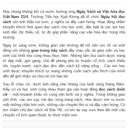
Hòa chung không khí cả nước hưởng ứng
Ngày Sách và Văn hóa đọc
Việt Nam 21/4
, Trường Tiểu học Kpă Klơng đã tổ chức
Ngày hội đọc
sách
với tinh thần vui tươi, ý nghĩa và đầy cảm hứng. Hoạt động nhằm
khuyến khích thói quen đọc sách cho học sinh, đặc biệt là các em học
sinh dân tộc thiểu số, từ đó góp phần nâng cao văn hóa đọc trong nhà
trường.
Ngay từ sáng sớm, không gian sân trường đã trở nên rực rỡ và sinh
động với những
gian trưng bày sách
đầy màu sắc do giáo viên và học
sinh các khối lớp cùng nhau thực hiện. Những tấm bìa sách được trang
trí đẹp mắt, gọn gàng, chủ đề phong phú từ truyện cổ tích, sách thiếu
nhi, truyện tranh, sách đạo đức đến sách kỹ năng sống… Các em học
sinh được khuyến khích tự mang những cuốn sách yêu thích của mình
đến để giới thiệu và chia sẻ với bạn bè.
Sau lễ chào cờ, dưới ánh nắng nhẹ nhàng của buổi sáng tháng Năm,
thầy cô và học sinh cùng nhau tham gia vào hoạt động
đọc sách dưới
cờ
– một khoảnh khắc vô cùng yên bình và ý nghĩa. Trong không gian
yên tĩnh, các em say mê đọc từng trang sách, như được mở ra trước
mắt những chân trời mới, những câu chuyện thú vị và đầy cảm hứng. Có
em chăm chú đọc sách về Bác Hồ, có em lại say sưa theo dõi một câu
chuyện cổ tích quen thuộc từ thuở mầm non.