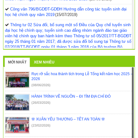
Công văn 796/BGDĐT-GDĐH Hướng dẫn công tác tuyển sinh đại
học hệ chính quy năm 2019
(15/07/2019)
Thông tư 02 Sửa đổi, bổ sung một số Điều của Quy chế tuyển sinh
đại học hệ chính quy; tuyển sinh cao đẳng nhóm ngành đào tạo giáo
viên hệ chính quy ban hành kèm theo Thông tư số 05/2017/TT-BGDĐT
ngày 25 tháng 01 năm 2017; đã được sửa đổi bổ sung tại Thông tư số
07/2018/TT-BGDĐT ngày 01 tháng 3 năm 2018 của Bộ trưởng Bộ
Giáo dục và Đào tạo.
(14/03/2019)
MỚI NHẤT
XEM NHIỀU
Hướng dẫn công tác tuyển sinh đại học hệ chính quy; tuyển sinh
cao đẳng, tuyển sinh trung cấp nhóm ngành đào tạo giáo viên hệ chính
quy năm 2019
(14/03/2019)
Rực rỡ sắc hoa thành tích trong Lễ Tổng kết năm học 2025 –
2026
Customer Reviews and Ratings for Glucotrust
(08/06/2026)
Supplements
(14/03/2019)
HÀNH TRÌNH VỀ NGUỒN – ĐI TÌM ĐỊA CHỈ ĐỎ
Công văn Số 942/SGDĐT-GDTX-CN ngày 09/7/2018 về việc Triển
(26/03/2026)
khai công tác xét tuyển ĐH, CĐSP, TCSP năm 2018
(10/07/2018)
Quy định thực hiện quy định liên kết đào tạo đại học tại tỉnh Đắk
🌸 XUÂN YÊU THƯƠNG – TẾT AN TOÀN 🌸
Lắk
(29/06/2018)
(23/02/2026)
Hướng dẫn công tác tuyển sinh đại học hệ chính quy; tuyển sinh
cao đẳng, tuyển sinh trung cấp nhóm ngành đào tạo giáo viên hệ chính