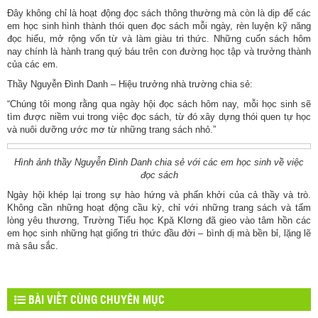
Đây không chỉ là hoạt động đọc sách thông thường mà còn là dịp để các
em học sinh hình thành thói quen đọc sách mỗi ngày, rèn luyện kỹ năng
đọc hiểu, mở rộng vốn từ và làm giàu tri thức. Những cuốn sách hôm
nay chính là hành trang quý báu trên con đường học tập và trưởng thành
của các em.
Thầy Nguyễn Đình Danh – Hiệu trưởng nhà trường chia sẻ:
“Chúng tôi mong rằng qua ngày hội đọc sách hôm nay, mỗi học sinh sẽ
tìm được niềm vui trong việc đọc sách, từ đó xây dựng thói quen tự học
và nuôi dưỡng ước mơ từ những trang sách nhỏ.”
Hình ảnh thầy Nguyễn Đình Danh chia sẻ với các em học sinh về việc
đọc sách
Ngày hội khép lại trong sự hào hứng và phấn khởi của cả thầy và trò.
Không cần những hoạt động cầu kỳ, chỉ với những trang sách và tấm
lòng yêu thương, Trường Tiểu học Kpă Klơng đã gieo vào tâm hồn các
em học sinh những hạt giống tri thức đầu đời – bình dị mà bền bỉ, lặng lẽ
mà sâu sắc.
BÀI VIẾT CÙNG CHUYÊN MỤC