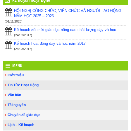
KẾ HOẠCH HOẠT ĐỘNG
2023, huyện Cư Kuin – Phần thi thực hành
(11/12/2022)
HỘI NGHỊ CÔNG CHỨC, VIÊN CHỨC VÀ NGƯỜI LAO ĐỘNG
Hội thi Giáo viên chủ nhiệm lớp giỏi cấp Tiểu học, năm học 2022-
NĂM HỌC 2025 – 2026
2023, huyện Cư Kuin, tỉnh Đắk Lắk đổi mới, năng động và sáng
tạo
(09/12/2022)
(01/11/2025)
Kế hoạch đổi mới giáo dục nâng cao chất lượng dạy và học
HỌC thông qua CHƠI
(15/11/2022)
(24/03/2017)
HỘI THAO TRUYỀN THỐNG NGÀNH GIÁO DỤC VÀ ĐÀO TẠO
Kế hoạch hoạt động dạy và học năm 2017
HUYỆN CƯ KUIN – NĂM 2022
(28/10/2022)
(24/03/2017)
MENU
Giới thiệu
Tin Tức Hoạt Động
Văn bản
Tài nguyên
Chuyên đề giáo dục
Lịch – Kế hoạch