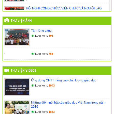
HỘI NGHỊ CÔNG CHỨC, VIÊN CHỨC VÀ NGƯỜI LAO
ĐỘNG NĂM HỌC 2025 – 2026
(01/11/2025)
THƯ VIỆN ẢNH
🎉 CHÀO MỪNG NĂM HỌC MỚI 2025 – 2026 TRƯỜNG
Tấm lòng vàng
TIỂU HỌC KPĂ KLƠNG 🎉
Lượt xem:
806
(14/09/2025)
NGÀY HỘI ĐỌC SÁCH – GIEO MẦM TRI THỨC DƯỚI MÁI
TRƯỜNG THÂN YÊU
Lượt xem:
768
(27/05/2025)
THƯ VIỆN VIDEOS
Ứng dụng CNTT nâng cao chất lượng giáo dục
Lượt xem:
1943
Những điểm nổi bật của giáo dục Việt Nam trong năm
2016
Lượt xem:
1833