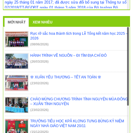
ngày 25 tháng 01 năm 2017; đã được sửa đổi bổ sung tại Thông tư số
07/2018/TT-BGDĐT ngày 01 tháng 3 năm 2018 của Bộ trưởng Bộ
Giáo dục và Đào tạo.
(14/03/2019)
MỚI NHẤT
XEM NHIỀU
Hướng dẫn công tác tuyển sinh đại học hệ chính quy; tuyển sinh
cao đẳng, tuyển sinh trung cấp nhóm ngành đào tạo giáo viên hệ chính
quy năm 2019
(14/03/2019)
Rực rỡ sắc hoa thành tích trong Lễ Tổng kết năm học 2025 –
2026
Customer Reviews and Ratings for Glucotrust
(08/06/2026)
Supplements
(14/03/2019)
HÀNH TRÌNH VỀ NGUỒN – ĐI TÌM ĐỊA CHỈ ĐỎ
Công văn Số 942/SGDĐT-GDTX-CN ngày 09/7/2018 về việc Triển
(26/03/2026)
khai công tác xét tuyển ĐH, CĐSP, TCSP năm 2018
(10/07/2018)
Quy định thực hiện quy định liên kết đào tạo đại học tại tỉnh Đắk
🌸 XUÂN YÊU THƯƠNG – TẾT AN TOÀN 🌸
Lắk
(29/06/2018)
(23/02/2026)
Hướng dẫn công tác tuyển sinh đại học hệ chính quy; tuyển sinh
cao đẳng, tuyển sinh trung cấp nhóm ngành đào tạo giáo viên hệ chính
CHÀO MỪNG CHƯƠNG TRÌNH TÌNH NGUYỆN MÙA ĐÔNG
quy năm 2018
(16/04/2018)
– XUÂN TÌNH NGUYỆN
(23/02/2026)
TRƯỜNG TIỂU HỌC KPĂ KLƠNG TƯNG BỪNG KỶ NIỆM
NGÀY NHÀ GIÁO VIỆT NAM 20/11
(15/12/2025)