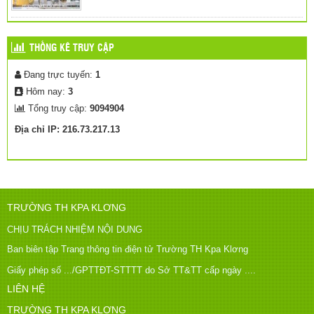
THỐNG KÊ TRUY CẬP
Đang trực tuyến:
1
Hôm nay:
3
Tổng truy cập:
9094904
Địa chỉ IP: 216.73.217.13
TRƯỜNG TH KPA KLƠNG
CHỊU TRÁCH NHIỆM NỘI DUNG
Ban biên tập Trang thông tin điện tử Trường TH Kpa Klơng
Giấy phép số .../GPTTĐT-STTTT do Sở TT&TT cấp ngày ....
LIÊN HỆ
TRƯỜNG TH KPA KLƠNG