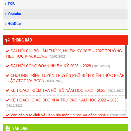
TKB
Youtube
Hỏi/Đáp
THÔNG BÁO
ĐẠI HỘI CHI BỘ LẦN THỨ X, NHIỆM KỲ 2025 – 2027 TRƯỜNG
TIỂU HỌC KPĂ KLƠNG
(08/02/2025)
ĐẠI HỘI CÔNG ĐOÀN NHIỆM KỲ 2023 – 2028
(10/02/2023)
CHƯƠNG TRÌNH TUYÊN TRUYỀN PHỔ BIẾN KIẾN THỨC PHÁP
LUẬT ATGT VÀ PCCN
(16/01/2023)
KẾ HOẠCH KIỂM TRA NỘI BỘ NĂM HỌC 2022 – 2023
(06/12/2022)
KẾ HOẠCH GIÁO DỤC NHÀ TRƯỜNG NĂM HỌC 2022 – 2023
(06/12/2022)
Văn bản quy định về đánh giá môn tin học và công nghệ
(12/10/2022)
Kế hoạch hoạt động dạy và học năm 2017
(24/03/2017)
VĂN BẢN