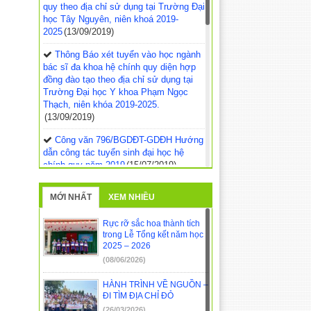
quy theo địa chỉ sử dụng tại Trường Đại
học Tây Nguyên, niên khoá 2019-
2025
(13/09/2019)
Thông Báo xét tuyển vào học ngành
bác sĩ đa khoa hệ chính quy diện hợp
đồng đào tạo theo địa chỉ sử dụng tại
Trường Đại học Y khoa Phạm Ngọc
Thạch, niên khóa 2019-2025.
(13/09/2019)
Công văn 796/BGDĐT-GDĐH Hướng
dẫn công tác tuyển sinh đại học hệ
chính quy năm 2019
(15/07/2019)
Thông tư 02 Sửa đổi, bổ sung một
MỚI NHẤT
XEM NHIỀU
số Điều của Quy chế tuyển sinh đại học
hệ chính quy; tuyển sinh cao đẳng
Rực rỡ sắc hoa thành tích
nhóm ngành đào tạo giáo viên hệ chính
trong Lễ Tổng kết năm học
quy ban hành kèm theo Thông tư số
2025 – 2026
05/2017/TT-BGDĐT ngày 25 tháng 01
(08/06/2026)
năm 2017; đã được sửa đổi bổ sung tại
Thông tư số 07/2018/TT-BGDĐT ngày
HÀNH TRÌNH VỀ NGUỒN –
01 tháng 3 năm 2018 của Bộ trưởng Bộ
ĐI TÌM ĐỊA CHỈ ĐỎ
Giáo dục và Đào tạo.
(14/03/2019)
(26/03/2026)