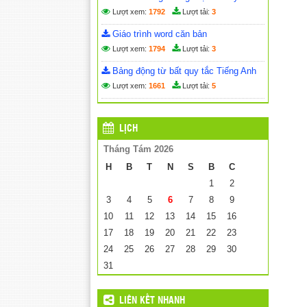
Lượt xem:
1792
Lượt tải:
3
Giáo trình word căn bản
Lượt xem:
1794
Lượt tải:
3
Bảng động từ bất quy tắc Tiếng Anh
Lượt xem:
1661
Lượt tải:
5
LỊCH
Tháng Tám 2026
H
B
T
N
S
B
C
1
2
3
4
5
6
7
8
9
10
11
12
13
14
15
16
17
18
19
20
21
22
23
24
25
26
27
28
29
30
31
LIÊN KẾT NHANH