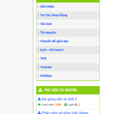
HỌC thông qua CHƠI
(15/11/2022)
Giới thiệu
HỘI THAO TRUYỀN THỐNG
NGÀNH GIÁO DỤC VÀ ĐÀO TẠO
Tin Tức Hoạt Động
HUYỆN CƯ KUIN – NĂM
2022
(28/10/2022)
Văn bản
Tài nguyên
Chuyên đề giáo dục
Lịch – Kế hoạch
TKB
Youtube
Hỏi/Đáp
THƯ VIỆN TÀI NGUYÊN
Bài giảng điện tử khối 6
Lượt xem:
1090
Lượt tải:
1
Phần mềm gõ tiếng Việt Unikey