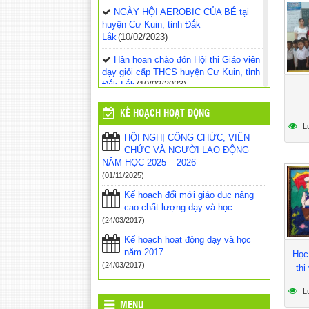
NGÀY HỘI AEROBIC CỦA BÉ tại
huyện Cư Kuin, tỉnh Đắk
Lắk
(10/02/2023)
Hân hoan chào đón Hội thi Giáo viên
dạy giỏi cấp THCS huyện Cư Kuin, tỉnh
Đắk Lắk
(10/02/2023)
Hội thi giáo viên dạy giỏi cấp Mầm
KẾ HOẠCH HOẠT ĐỘNG
non, huyện Cư Kuin
(17/01/2023)
L
HỘI NGHỊ CÔNG CHỨC, VIÊN
Hội thi Giáo viên chủ nhiệm lớp giỏi
CHỨC VÀ NGƯỜI LAO ĐỘNG
cấp Tiểu học – Đợt sinh hoạt chuyên
NĂM HỌC 2025 – 2026
môn đầy bổ ích
(17/12/2022)
(01/11/2025)
Hội thi Giáo viên chủ nhiệm lớp giỏi
Kế hoạch đổi mới giáo dục nâng
cấp Tiểu học, năm học 2022-2023,
cao chất lượng dạy và học
huyện Cư Kuin – Phần thi thực
(24/03/2017)
hành
(11/12/2022)
Kế hoạch hoạt động dạy và học
Hội thi Giáo viên chủ nhiệm lớp giỏi
năm 2017
Học
cấp Tiểu học, năm học 2022-2023,
(24/03/2017)
thi
huyện Cư Kuin, tỉnh Đắk Lắk đổi mới,
năng động và sáng tạo
(09/12/2022)
L
MENU