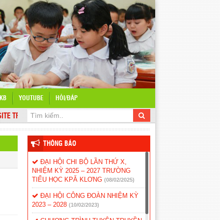
KB
YOUTUBE
HỎI/ĐÁP
 TRƯỜNG TH KPA KLƠNG
THÔNG BÁO
ĐẠI HỘI CHI BỘ LẦN THỨ X,
NHIỆM KỲ 2025 – 2027 TRƯỜNG
TIỂU HỌC KPĂ KLƠNG
(08/02/2025)
ĐẠI HỘI CÔNG ĐOÀN NHIỆM KỲ
2023 – 2028
(10/02/2023)