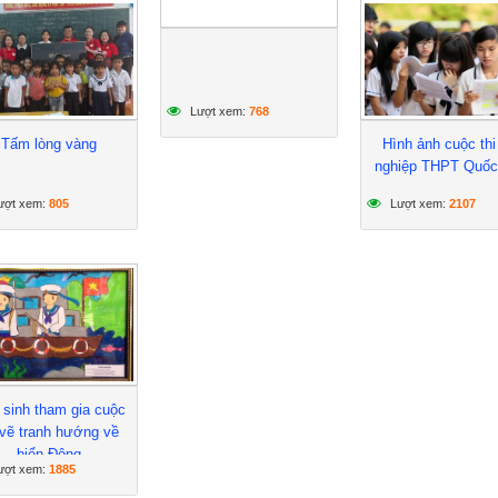
Lượt xem:
768
Tấm lòng vàng
Hình ảnh cuộc thi 
nghiệp THPT Quốc
ượt xem:
805
Lượt xem:
2107
 sinh tham gia cuộc
 vẽ tranh hướng về
biển Đông
ượt xem:
1885