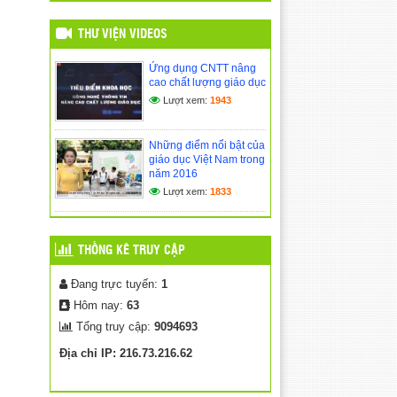
TIỂU HỌC KPĂ KLƠNG 🎉
(14/09/2025)
THƯ VIỆN VIDEOS
NGÀY HỘI ĐỌC SÁCH –
Ứng dụng CNTT nâng
GIEO MẦM TRI THỨC
cao chất lượng giáo dục
DƯỚI MÁI TRƯỜNG THÂN
YÊU
Lượt xem:
1943
(27/05/2025)
Những điểm nổi bật của
giáo dục Việt Nam trong
năm 2016
Lượt xem:
1833
THỐNG KÊ TRUY CẬP
Đang trực tuyến:
1
Hôm nay:
63
Tổng truy cập:
9094693
Địa chỉ IP: 216.73.216.62