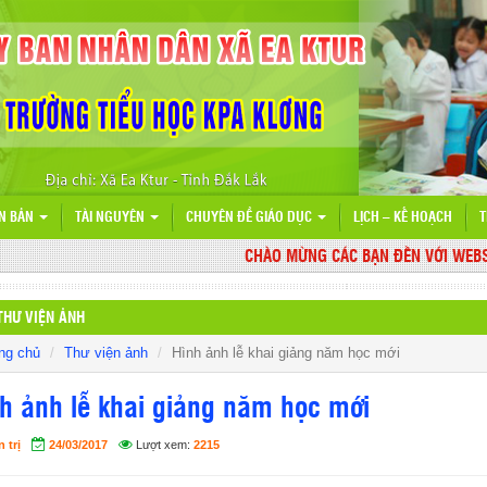
N BẢN
TÀI NGUYÊN
CHUYÊN ĐỀ GIÁO DỤC
LỊCH – KẾ HOẠCH
T
CHÀO MỪNG CÁC BẠN ĐẾN VỚI WEBSITE
THƯ VIỆN ẢNH
ng chủ
Thư viện ảnh
Hình ảnh lễ khai giảng năm học mới
h ảnh lễ khai giảng năm học mới
 trị
24/03/2017
Lượt xem:
2215