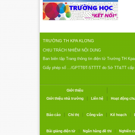
TRƯỜNG TH KPA KLƠNG
CHỊU TRÁCH NHIỆM NỘI DUNG
Ban biên tập Trang thông tin điện tử Trường TH Kp
Giấy phép số .../GPTTĐT-STTTT do Sở TT&TT cấp n
Giới thiệu
Giới thiệu nhà trường
Liên hệ
Hoạt động ch
Báo cáo
Chỉ thị
Công văn
Kế hoạch
Bài giảng điện tử
Ngân hàng đề thi
Nghiên c