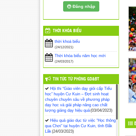
Đăng nhập
THỜI KHÓA BIỂU
thời khoá biểu
(24/12/2021)
Thời khóa biểu năm học mới
(24/03/2017)
TIN TỨC TỪ PHÒNG GD&ĐT
Hội thi “Giáo viên dạy giỏi cấp Tiểu
học” huyện Cư Kuin – Đợt sinh hoạt
chuyên chuyên sâu về phương pháp
dạy học và giải pháp nâng cao chất
lượng giảng dạy hiệu quả
(03/04/2023)
Hiệu quả giáo dục từ việc “Học thông
B
qua Chơi” tại huyện Cư Kuin, tỉnh Đắk
Lắk
(24/03/2023)