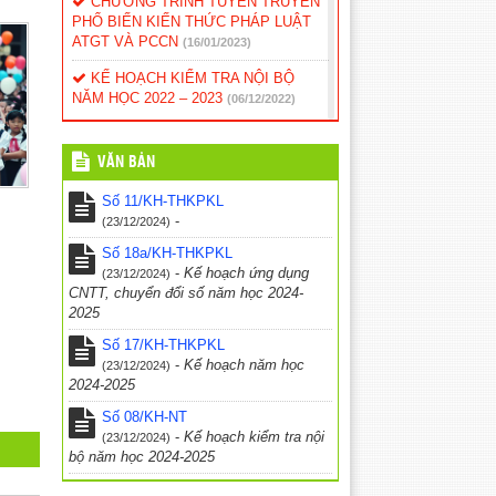
CHƯƠNG TRÌNH TUYÊN TRUYỀN
PHỔ BIẾN KIẾN THỨC PHÁP LUẬT
ATGT VÀ PCCN
(16/01/2023)
KẾ HOẠCH KIỂM TRA NỘI BỘ
NĂM HỌC 2022 – 2023
(06/12/2022)
KẾ HOẠCH GIÁO DỤC NHÀ
TRƯỜNG NĂM HỌC 2022 – 2023
VĂN BẢN
(06/12/2022)
Số 11/KH-THKPKL
Văn bản quy định về đánh giá môn
-
(23/12/2024)
tin học và công nghệ
(12/10/2022)
Số 18a/KH-THKPKL
Kế hoạch hoạt động dạy và học năm
-
Kế hoạch ứng dụng
(23/12/2024)
2017
(24/03/2017)
CNTT, chuyển đổi số năm học 2024-
2025
Thông báo – Nhiệm vụ trong năm
học mới
Số 17/KH-THKPKL
(24/03/2017)
-
Kế hoạch năm học
(23/12/2024)
2024-2025
Số 08/KH-NT
-
Kế hoạch kiểm tra nội
(23/12/2024)
bộ năm học 2024-2025