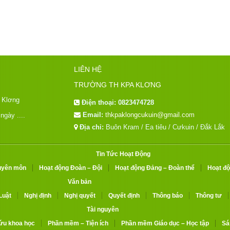
LIÊN HỆ
TRƯỜNG TH KPA KLƠNG
a Klơng
Điện thoại:
0823474728
Email:
thkpaklongcukuin@gmail.com
gày ....
Địa chỉ:
Buôn Kram / Ea tiêu / Cưkuin / Đắk Lắk
Tin Tức Hoạt Động
uyên môn
Hoạt động Đoàn – Đội
Hoạt động Đảng – Đoàn thể
Hoạt độ
Văn bản
Luật
Nghị định
Nghị quyết
Quyết định
Thông báo
Thông tư
Tài nguyên
ứu khoa học
Phần mềm – Tiện ích
Phần mềm Giáo dục – Học tập
Sá