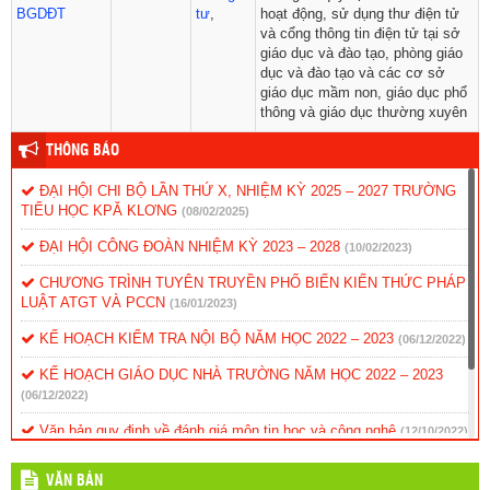
BGDĐT
tư
,
hoạt động, sử dụng thư điện tử
và cổng thông tin điện tử tại sở
giáo dục và đào tạo, phòng giáo
dục và đào tạo và các cơ sở
giáo dục mầm non, giáo dục phổ
thông và giáo dục thường xuyên
THÔNG BÁO
ĐẠI HỘI CHI BỘ LẦN THỨ X, NHIỆM KỲ 2025 – 2027 TRƯỜNG
TIỂU HỌC KPĂ KLƠNG
(08/02/2025)
ĐẠI HỘI CÔNG ĐOÀN NHIỆM KỲ 2023 – 2028
(10/02/2023)
CHƯƠNG TRÌNH TUYÊN TRUYỀN PHỔ BIẾN KIẾN THỨC PHÁP
LUẬT ATGT VÀ PCCN
(16/01/2023)
KẾ HOẠCH KIỂM TRA NỘI BỘ NĂM HỌC 2022 – 2023
(06/12/2022)
KẾ HOẠCH GIÁO DỤC NHÀ TRƯỜNG NĂM HỌC 2022 – 2023
(06/12/2022)
Văn bản quy định về đánh giá môn tin học và công nghệ
(12/10/2022)
Kế hoạch hoạt động dạy và học năm 2017
(24/03/2017)
VĂN BẢN