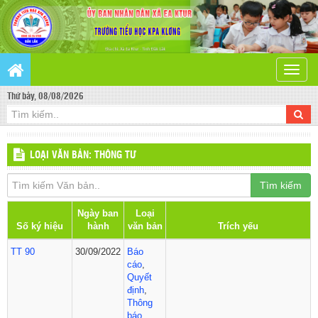
Toggle
naviga
Thứ bảy, 08/08/2026
LOẠI VĂN BẢN: THÔNG TƯ
Tìm kiếm
Ngày ban
Loại
Số ký hiệu
hành
văn bản
Trích yếu
TT 90
30/09/2022
Báo
cáo
,
Quyết
định
,
Thông
báo
,