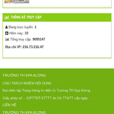
THỐNG KÊ TRUY CẬP
Đang trực tuyến:
1
Hôm nay:
33
Tổng truy cập:
9095147
Địa chỉ IP: 216.73.216.47
TRƯỜNG TH KPA KLƠNG
CHỊU TRÁCH NHIỆM NỘI DUNG
Ban biên tập Trang thông tin điện tử Trường TH Kpa Klơng
Giấy phép số .../GPTTĐT-STTTT do Sở TT&TT cấp ngày ....
LIÊN HỆ
TRƯỜNG TH KPA KLƠNG