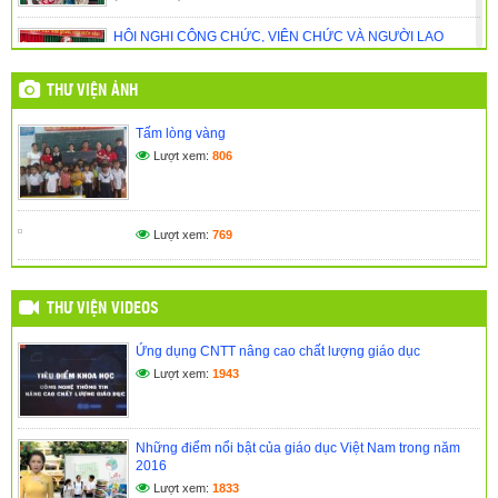
HỘI NGHỊ CÔNG CHỨC, VIÊN CHỨC VÀ NGƯỜI LAO
ĐỘNG NĂM HỌC 2025 – 2026
(01/11/2025)
THƯ VIỆN ẢNH
🎉 CHÀO MỪNG NĂM HỌC MỚI 2025 – 2026 TRƯỜNG
Tấm lòng vàng
TIỂU HỌC KPĂ KLƠNG 🎉
Lượt xem:
806
(14/09/2025)
NGÀY HỘI ĐỌC SÁCH – GIEO MẦM TRI THỨC DƯỚI MÁI
TRƯỜNG THÂN YÊU
Lượt xem:
769
(27/05/2025)
THƯ VIỆN VIDEOS
Ứng dụng CNTT nâng cao chất lượng giáo dục
Lượt xem:
1943
Những điểm nổi bật của giáo dục Việt Nam trong năm
2016
Lượt xem:
1833