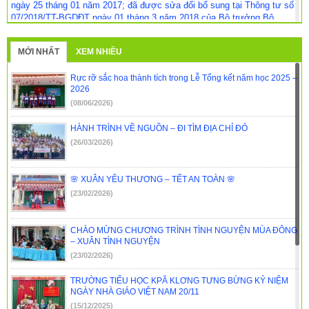
ngày 25 tháng 01 năm 2017; đã được sửa đổi bổ sung tại Thông tư số
07/2018/TT-BGDĐT ngày 01 tháng 3 năm 2018 của Bộ trưởng Bộ
Giáo dục và Đào tạo.
(14/03/2019)
MỚI NHẤT
XEM NHIỀU
Hướng dẫn công tác tuyển sinh đại học hệ chính quy; tuyển sinh
cao đẳng, tuyển sinh trung cấp nhóm ngành đào tạo giáo viên hệ chính
quy năm 2019
(14/03/2019)
Rực rỡ sắc hoa thành tích trong Lễ Tổng kết năm học 2025 –
2026
Customer Reviews and Ratings for Glucotrust
(08/06/2026)
Supplements
(14/03/2019)
HÀNH TRÌNH VỀ NGUỒN – ĐI TÌM ĐỊA CHỈ ĐỎ
Công văn Số 942/SGDĐT-GDTX-CN ngày 09/7/2018 về việc Triển
(26/03/2026)
khai công tác xét tuyển ĐH, CĐSP, TCSP năm 2018
(10/07/2018)
Quy định thực hiện quy định liên kết đào tạo đại học tại tỉnh Đắk
🌸 XUÂN YÊU THƯƠNG – TẾT AN TOÀN 🌸
Lắk
(29/06/2018)
(23/02/2026)
Hướng dẫn công tác tuyển sinh đại học hệ chính quy; tuyển sinh
cao đẳng, tuyển sinh trung cấp nhóm ngành đào tạo giáo viên hệ chính
CHÀO MỪNG CHƯƠNG TRÌNH TÌNH NGUYỆN MÙA ĐÔNG
quy năm 2018
(16/04/2018)
– XUÂN TÌNH NGUYỆN
(23/02/2026)
TRƯỜNG TIỂU HỌC KPĂ KLƠNG TƯNG BỪNG KỶ NIỆM
NGÀY NHÀ GIÁO VIỆT NAM 20/11
(15/12/2025)