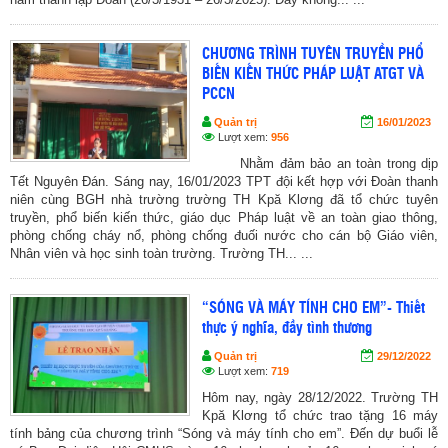
CHƯƠNG TRÌNH TUYÊN TRUYỀN PHỔ
BIẾN KIẾN THỨC PHÁP LUẬT ATGT VÀ
PCCN
Quản trị
16/01/2023
Lượt xem:
956
Nhằm đảm bảo an toàn trong dịp
Tết Nguyên Đán. Sáng nay, 16/01/2023 TPT đội kết hợp với Đoàn thanh
niên cùng BGH nhà trường trường TH Kpă Klơng đã tổ chức tuyên
truyền, phổ biến kiến thức, giáo dục Pháp luật về an toàn giao thông,
phòng chống cháy nổ, phòng chống đuối nước cho cán bộ Giáo viên,
Nhân viên và học sinh toàn trường. Trường TH... ...
“SÓNG VÀ MÁY TÍNH CHO EM”- Thiết
thực ý nghĩa, đầy tình thương
Quản trị
29/12/2022
Lượt xem:
719
Hôm nay, ngày 28/12/2022. Trường TH
Kpă Klơng tổ chức trao tặng 16 máy
tính bảng của chương trình “Sóng và máy tính cho em”. Đến dự buổi lễ