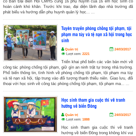
có Ban Đại diện Hội CMHS cùng 16 phụ huynh của 16 em học sinh có
hoàn cảnh khó khăn. Trước khi trao, đại diện lãnh đạo nhà trường đã
phát biểu và hướng dẫn phụ huynh quản lý học... ...
Tuyên truyền phòng chống tội phạm, tội
phạm ma túy và tệ nạn xã hội trong học
sinh
Quản trị
24/03/2017
Lượt xem:
2221
Triển khai phổ biến các văn bản mới về
công tác phòng chống tội phạm, giữ gìn an ninh trật tự trong nhà trường.
Phổ biến thông tin, tình hình về phòng chống tội phạm, tội phạm ma túy
và tệ nạn xã hội, tập trung vào đối tượng thanh thiếu niên. Giao lưu, đối
thoại với học sinh về công tác phòng chống tội phạm, tội phạm ma... ...
Học sinh tham gia cuộc thi vẽ tranh
hướng về biển Đông
Quản trị
24/03/2017
Lượt xem:
1888
Học sinh tham gia cuộc thi vẽ tranh
hướng về biển Đông trong không khí vui