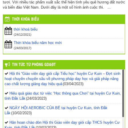
tươi. Với nhiều tác phẩm xuất sắc thể hiện tình yêu quê hương đất nước
và biển đảo Việt Nam. Dưới đây là một số hình ảnh cuộc thi. ...
THỜI KHÓA BIỂU
thời khoá biểu
(24/12/2021)
Thời khóa biểu năm học mới
(24/03/2017)
TIN TỨC TỪ PHÒNG GD&ĐT
Hội thi “Giáo viên dạy giỏi cấp Tiểu học” huyện Cư Kuin – Đợt sinh
hoạt chuyên chuyên sâu về phương pháp dạy học và giải pháp nâng
cao chất lượng giảng dạy hiệu quả
(03/04/2023)
Hiệu quả giáo dục từ việc “Học thông qua Chơi” tại huyện Cư Kuin,
tỉnh Đắk Lắk
(24/03/2023)
NGÀY HỘI AEROBIC CỦA BÉ tại huyện Cư Kuin, tỉnh Đắk
Lắk
(10/02/2023)
Hân hoan chào đón Hội thi Giáo viên dạy giỏi cấp THCS huyện Cư
Kuin, tỉnh Đắk Lắk
(10/02/2023)