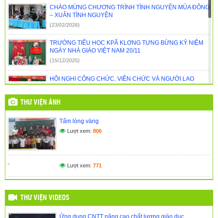
CHÀO MỪNG CHƯƠNG TRÌNH TÌNH NGUYỆN MÙA ĐÔNG
quy năm 2018
(16/04/2018)
– XUÂN TÌNH NGUYỆN
(23/02/2026)
TRƯỜNG TIỂU HỌC KPĂ KLƠNG TƯNG BỪNG KỶ NIỆM
NGÀY NHÀ GIÁO VIỆT NAM 20/11
(15/12/2025)
HỘI NGHỊ CÔNG CHỨC, VIÊN CHỨC VÀ NGƯỜI LAO
ĐỘNG NĂM HỌC 2025 – 2026
(01/11/2025)
THƯ VIỆN ẢNH
🎉 CHÀO MỪNG NĂM HỌC MỚI 2025 – 2026 TRƯỜNG
Tấm lòng vàng
TIỂU HỌC KPĂ KLƠNG 🎉
Lượt xem:
806
(14/09/2025)
NGÀY HỘI ĐỌC SÁCH – GIEO MẦM TRI THỨC DƯỚI MÁI
TRƯỜNG THÂN YÊU
Lượt xem:
771
(27/05/2025)
THƯ VIỆN VIDEOS
Ứng dụng CNTT nâng cao chất lượng giáo dục