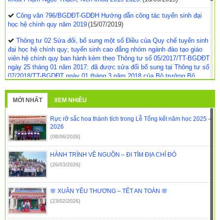
Công văn 796/BGDĐT-GDĐH Hướng dẫn công tác tuyển sinh đại
học hệ chính quy năm 2019
(15/07/2019)
Thông tư 02 Sửa đổi, bổ sung một số Điều của Quy chế tuyển sinh
đại học hệ chính quy; tuyển sinh cao đẳng nhóm ngành đào tạo giáo
viên hệ chính quy ban hành kèm theo Thông tư số 05/2017/TT-BGDĐT
ngày 25 tháng 01 năm 2017; đã được sửa đổi bổ sung tại Thông tư số
07/2018/TT-BGDĐT ngày 01 tháng 3 năm 2018 của Bộ trưởng Bộ
Giáo dục và Đào tạo.
(14/03/2019)
MỚI NHẤT
XEM NHIỀU
Hướng dẫn công tác tuyển sinh đại học hệ chính quy; tuyển sinh
cao đẳng, tuyển sinh trung cấp nhóm ngành đào tạo giáo viên hệ chính
quy năm 2019
(14/03/2019)
Rực rỡ sắc hoa thành tích trong Lễ Tổng kết năm học 2025 –
2026
Customer Reviews and Ratings for Glucotrust
(08/06/2026)
Supplements
(14/03/2019)
HÀNH TRÌNH VỀ NGUỒN – ĐI TÌM ĐỊA CHỈ ĐỎ
Công văn Số 942/SGDĐT-GDTX-CN ngày 09/7/2018 về việc Triển
(26/03/2026)
khai công tác xét tuyển ĐH, CĐSP, TCSP năm 2018
(10/07/2018)
Quy định thực hiện quy định liên kết đào tạo đại học tại tỉnh Đắk
🌸 XUÂN YÊU THƯƠNG – TẾT AN TOÀN 🌸
Lắk
(29/06/2018)
(23/02/2026)
Hướng dẫn công tác tuyển sinh đại học hệ chính quy; tuyển sinh
cao đẳng, tuyển sinh trung cấp nhóm ngành đào tạo giáo viên hệ chính