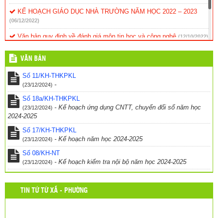
KẾ HOẠCH GIÁO DỤC NHÀ TRƯỜNG NĂM HỌC 2022 – 2023
(06/12/2022)
Văn bản quy định về đánh giá môn tin học và công nghệ
(12/10/2022)
Kế hoạch hoạt động dạy và học năm 2017
(24/03/2017)
VĂN BẢN
Thông báo – Nhiệm vụ trong năm học mới
(24/03/2017)
Số 11/KH-THKPKL
-
(23/12/2024)
Số 18a/KH-THKPKL
-
Kế hoạch ứng dụng CNTT, chuyển đổi số năm học
(23/12/2024)
2024-2025
Số 17/KH-THKPKL
-
Kế hoạch năm học 2024-2025
(23/12/2024)
Số 08/KH-NT
-
Kế hoạch kiểm tra nội bộ năm học 2024-2025
(23/12/2024)
TIN TỨ TỪ XÃ - PHƯỜNG