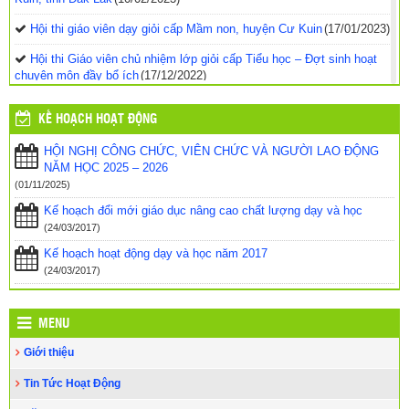
Hội thi giáo viên dạy giỏi cấp Mầm non, huyện Cư Kuin
(17/01/2023)
Hội thi Giáo viên chủ nhiệm lớp giỏi cấp Tiểu học – Đợt sinh hoạt
chuyên môn đầy bổ ích
(17/12/2022)
Hội thi Giáo viên chủ nhiệm lớp giỏi cấp Tiểu học, năm học 2022-
KẾ HOẠCH HOẠT ĐỘNG
2023, huyện Cư Kuin – Phần thi thực hành
(11/12/2022)
HỘI NGHỊ CÔNG CHỨC, VIÊN CHỨC VÀ NGƯỜI LAO ĐỘNG
Hội thi Giáo viên chủ nhiệm lớp giỏi cấp Tiểu học, năm học 2022-
NĂM HỌC 2025 – 2026
2023, huyện Cư Kuin, tỉnh Đắk Lắk đổi mới, năng động và sáng
tạo
(09/12/2022)
(01/11/2025)
Kế hoạch đổi mới giáo dục nâng cao chất lượng dạy và học
HỌC thông qua CHƠI
(15/11/2022)
(24/03/2017)
HỘI THAO TRUYỀN THỐNG NGÀNH GIÁO DỤC VÀ ĐÀO TẠO
Kế hoạch hoạt động dạy và học năm 2017
HUYỆN CƯ KUIN – NĂM 2022
(28/10/2022)
(24/03/2017)
MENU
Giới thiệu
Tin Tức Hoạt Động