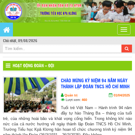
Toggle
naviga
Chủ nhật, 09/08/2026
HOẠT ĐỘNG ĐOÀN – ĐỘI
CHÀO MỪNG KỶ NIỆM 94 NĂM NGÀY
THÀNH LẬP ĐOÀN TNCS HỒ CHÍ MINH
Quản trị
01/04/2025
Lượt xem:
460
Tuổi trẻ Việt Nam – Hành trình 94 năm
đầy tự hào Tháng Ba – tháng của tuổi
trẻ, của những hoài bão và khát vọng cống hiến. Trong không khí náo
nức của cả nước hướng về ngày thành lập Đoàn TNCS Hồ Chí Minh,
Trường Tiểu học Kpă Klơng hân hoan tổ chức chương trình kỷ niệm 94
năm thành lập Đoàn (26/3/1931 – 26/3/2025). Đây không... ...