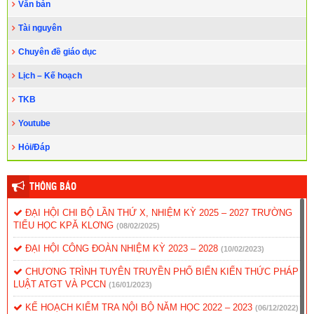
Văn bản
Tài nguyên
Chuyên đề giáo dục
Lịch – Kế hoạch
TKB
Youtube
Hỏi/Đáp
THÔNG BÁO
ĐẠI HỘI CHI BỘ LẦN THỨ X, NHIỆM KỲ 2025 – 2027 TRƯỜNG
TIỂU HỌC KPĂ KLƠNG
(08/02/2025)
ĐẠI HỘI CÔNG ĐOÀN NHIỆM KỲ 2023 – 2028
(10/02/2023)
CHƯƠNG TRÌNH TUYÊN TRUYỀN PHỔ BIẾN KIẾN THỨC PHÁP
LUẬT ATGT VÀ PCCN
(16/01/2023)
KẾ HOẠCH KIỂM TRA NỘI BỘ NĂM HỌC 2022 – 2023
(06/12/2022)