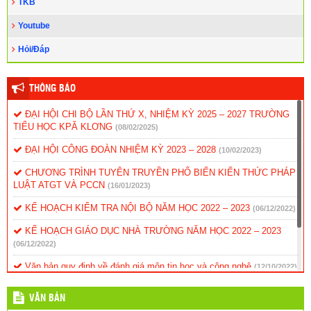
TKB
Youtube
Hỏi/Đáp
THÔNG BÁO
ĐẠI HỘI CHI BỘ LẦN THỨ X, NHIỆM KỲ 2025 – 2027 TRƯỜNG
TIỂU HỌC KPĂ KLƠNG
(08/02/2025)
ĐẠI HỘI CÔNG ĐOÀN NHIỆM KỲ 2023 – 2028
(10/02/2023)
CHƯƠNG TRÌNH TUYÊN TRUYỀN PHỔ BIẾN KIẾN THỨC PHÁP
LUẬT ATGT VÀ PCCN
(16/01/2023)
KẾ HOẠCH KIỂM TRA NỘI BỘ NĂM HỌC 2022 – 2023
(06/12/2022)
KẾ HOẠCH GIÁO DỤC NHÀ TRƯỜNG NĂM HỌC 2022 – 2023
(06/12/2022)
Văn bản quy định về đánh giá môn tin học và công nghệ
(12/10/2022)
Kế hoạch hoạt động dạy và học năm 2017
(24/03/2017)
VĂN BẢN