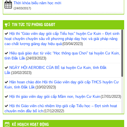
Thời khóa biểu năm học mới
(24/03/2017)
TIN TỨC TỪ PHÒNG GD&ĐT
Hội thi “Giáo viên dạy giỏi cấp Tiểu học” huyện Cư Kuin – Đợt sinh
hoạt chuyên chuyên sâu về phương pháp dạy học và giải pháp nâng
cao chất lượng giảng dạy hiệu quả
(03/04/2023)
Hiệu quả giáo dục từ việc “Học thông qua Chơi” tại huyện Cư Kuin,
tỉnh Đắk Lắk
(24/03/2023)
NGÀY HỘI AEROBIC CỦA BÉ tại huyện Cư Kuin, tỉnh Đắk
Lắk
(10/02/2023)
Hân hoan chào đón Hội thi Giáo viên dạy giỏi cấp THCS huyện Cư
Kuin, tỉnh Đắk Lắk
(10/02/2023)
Hội thi giáo viên dạy giỏi cấp Mầm non, huyện Cư Kuin
(17/01/2023)
Hội thi Giáo viên chủ nhiệm lớp giỏi cấp Tiểu học – Đợt sinh hoạt
chuyên môn đầy bổ ích
(17/12/2022)
Hội thi Giáo viên chủ nhiệm lớp giỏi cấp Tiểu học, năm học 2022-
KẾ HOẠCH HOẠT ĐỘNG
2023, huyện Cư Kuin – Phần thi thực hành
(11/12/2022)