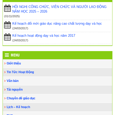
HỘI NGHỊ CÔNG CHỨC, VIÊN CHỨC VÀ NGƯỜI LAO ĐỘNG
Hội thi Giáo viên chủ nhiệm lớp giỏi cấp Tiểu học, năm học 2022-
NĂM HỌC 2025 – 2026
2023, huyện Cư Kuin, tỉnh Đắk Lắk đổi mới, năng động và sáng
tạo
(09/12/2022)
(01/11/2025)
Kế hoạch đổi mới giáo dục nâng cao chất lượng dạy và học
HỌC thông qua CHƠI
(15/11/2022)
(24/03/2017)
HỘI THAO TRUYỀN THỐNG NGÀNH GIÁO DỤC VÀ ĐÀO TẠO
Kế hoạch hoạt động dạy và học năm 2017
HUYỆN CƯ KUIN – NĂM 2022
(28/10/2022)
(24/03/2017)
MENU
Giới thiệu
Tin Tức Hoạt Động
Văn bản
Tài nguyên
Chuyên đề giáo dục
Lịch – Kế hoạch