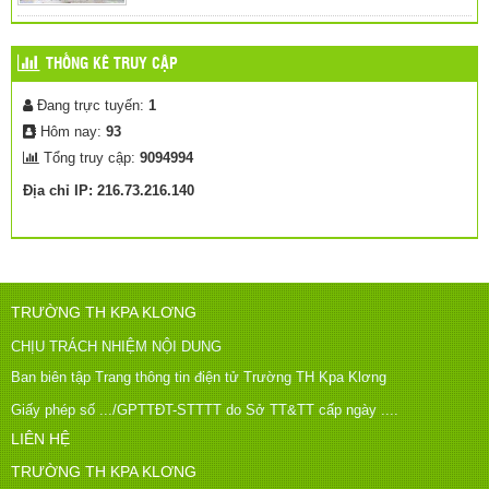
THỐNG KÊ TRUY CẬP
Đang trực tuyến:
1
Hôm nay:
93
Tổng truy cập:
9094994
Địa chỉ IP: 216.73.216.140
TRƯỜNG TH KPA KLƠNG
CHỊU TRÁCH NHIỆM NỘI DUNG
Ban biên tập Trang thông tin điện tử Trường TH Kpa Klơng
Giấy phép số .../GPTTĐT-STTTT do Sở TT&TT cấp ngày ....
LIÊN HỆ
TRƯỜNG TH KPA KLƠNG