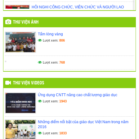
HỘI NGHỊ CÔNG CHỨC, VIÊN CHỨC VÀ NGƯỜI LAO
ĐỘNG NĂM HỌC 2025 – 2026
(01/11/2025)
THƯ VIỆN ẢNH
🎉 CHÀO MỪNG NĂM HỌC MỚI 2025 – 2026 TRƯỜNG
Tấm lòng vàng
TIỂU HỌC KPĂ KLƠNG 🎉
Lượt xem:
806
(14/09/2025)
NGÀY HỘI ĐỌC SÁCH – GIEO MẦM TRI THỨC DƯỚI MÁI
TRƯỜNG THÂN YÊU
Lượt xem:
768
(27/05/2025)
THƯ VIỆN VIDEOS
Ứng dụng CNTT nâng cao chất lượng giáo dục
Lượt xem:
1943
Những điểm nổi bật của giáo dục Việt Nam trong năm
2016
Lượt xem:
1833