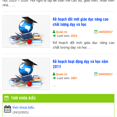
học 2025 – 2026. Hội nghị là dịp để toàn thể cán bộ, giáo viên, nhân viên
nhà... ...
Kế hoạch đổi mới giáo dục nâng cao
chất lượng dạy và học
Quản trị
24/03/2017
Lượt xem:
2519
Kế hoạch đổi mới giáo dục nâng cao
chất lượng dạy và học ...
Kế hoạch hoạt động dạy và học năm
2017
Quản trị
24/03/2017
Lượt xem:
1807
...
THỜI KHÓA BIỂU
thời khoá biểu
(24/12/2021)