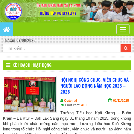
Toggle
naviga
Thứ sáu, 07/08/2026
KẾ HOẠCH HOẠT ĐỘNG
HỘI NGHỊ CÔNG CHỨC, VIÊN CHỨC VÀ
NGƯỜI LAO ĐỘNG NĂM HỌC 2025 –
2026
Quản trị
01/11/2025
Lượt xem:
410
Trường Tiểu học Kpă Klơng – Buôn
Kram – Ea Ktur – Đăk Lăk Sáng ngày 31 tháng 10 năm 2025, trong không
khí phấn khởi chào mừng năm học mới, Trường Tiểu học Kpă Klơng
long trọng tổ chức Hội nghị công chức, viên chức và người lao động năm