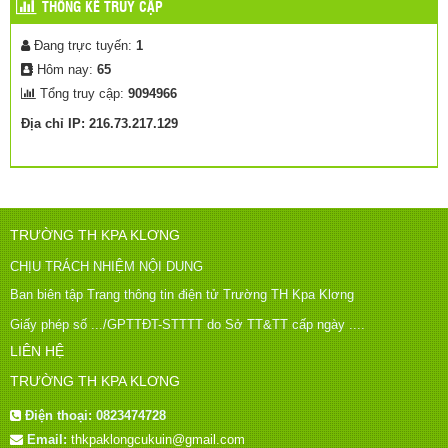
THỐNG KÊ TRUY CẬP
Đang trực tuyến:
1
Hôm nay:
65
Tổng truy cập:
9094966
Địa chỉ IP: 216.73.217.129
TRƯỜNG TH KPA KLƠNG
CHỊU TRÁCH NHIỆM NỘI DUNG
Ban biên tập Trang thông tin điện tử Trường TH Kpa Klơng
Giấy phép số .../GPTTĐT-STTTT do Sở TT&TT cấp ngày ....
LIÊN HỆ
TRƯỜNG TH KPA KLƠNG
Điện thoại:
0823474728
Email:
thkpaklongcukuin@gmail.com