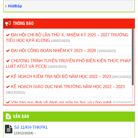
Hỏi/Đáp
THÔNG BÁO
ĐẠI HỘI CHI BỘ LẦN THỨ X, NHIỆM KỲ 2025 – 2027 TRƯỜNG
TIỂU HỌC KPĂ KLƠNG
(08/02/2025)
ĐẠI HỘI CÔNG ĐOÀN NHIỆM KỲ 2023 – 2028
(10/02/2023)
CHƯƠNG TRÌNH TUYÊN TRUYỀN PHỔ BIẾN KIẾN THỨC PHÁP
LUẬT ATGT VÀ PCCN
(16/01/2023)
KẾ HOẠCH KIỂM TRA NỘI BỘ NĂM HỌC 2022 – 2023
(06/12/2022)
KẾ HOẠCH GIÁO DỤC NHÀ TRƯỜNG NĂM HỌC 2022 – 2023
(06/12/2022)
Văn bản quy định về đánh giá môn tin học và công nghệ
(12/10/2022)
Kế hoạch hoạt động dạy và học năm 2017
(24/03/2017)
VĂN BẢN
Thông báo – Nhiệm vụ trong năm học mới
(24/03/2017)
Số 11/KH-THKPKL
-
(23/12/2024)