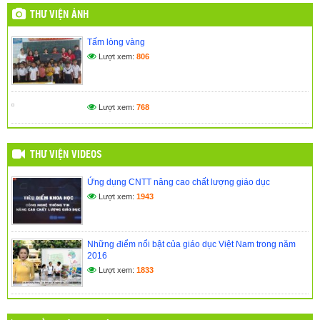
(01/11/2025)
THƯ VIỆN ẢNH
🎉 CHÀO MỪNG NĂM HỌC MỚI 2025 – 2026 TRƯỜNG
Tấm lòng vàng
TIỂU HỌC KPĂ KLƠNG 🎉
Lượt xem:
806
(14/09/2025)
NGÀY HỘI ĐỌC SÁCH – GIEO MẦM TRI THỨC DƯỚI MÁI
TRƯỜNG THÂN YÊU
Lượt xem:
768
(27/05/2025)
THƯ VIỆN VIDEOS
Ứng dụng CNTT nâng cao chất lượng giáo dục
Lượt xem:
1943
Những điểm nổi bật của giáo dục Việt Nam trong năm
2016
Lượt xem:
1833