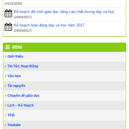
tạo
(09/12/2022)
(01/11/2025)
Kế hoạch đổi mới giáo dục nâng cao chất lượng dạy và học
HỌC thông qua CHƠI
(15/11/2022)
(24/03/2017)
HỘI THAO TRUYỀN THỐNG NGÀNH GIÁO DỤC VÀ ĐÀO TẠO
Kế hoạch hoạt động dạy và học năm 2017
HUYỆN CƯ KUIN – NĂM 2022
(28/10/2022)
(24/03/2017)
MENU
Giới thiệu
Tin Tức Hoạt Động
Văn bản
Tài nguyên
Chuyên đề giáo dục
Lịch – Kế hoạch
TKB
Youtube