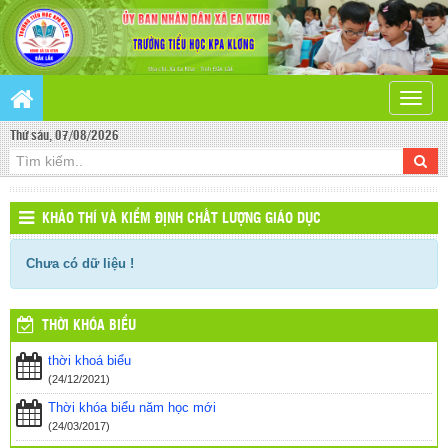
Toggle
naviga
Thứ sáu, 07/08/2026
KHẢO THÍ VÀ KIỂM ĐỊNH CHẤT LƯỢNG GIÁO DỤC
Chưa có dữ liệu !
THỜI KHÓA BIỂU
thời khoá biểu
(24/12/2021)
Thời khóa biểu năm học mới
(24/03/2017)