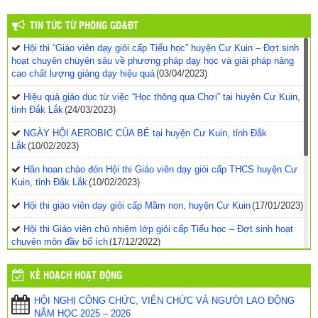
TIN TỨC TỪ PHÒNG GD&ĐT
Hội thi “Giáo viên dạy giỏi cấp Tiểu học” huyện Cư Kuin – Đợt sinh
hoạt chuyên chuyên sâu về phương pháp dạy học và giải pháp nâng
cao chất lượng giảng dạy hiệu quả
(03/04/2023)
Hiệu quả giáo dục từ việc “Học thông qua Chơi” tại huyện Cư Kuin,
tỉnh Đắk Lắk
(24/03/2023)
NGÀY HỘI AEROBIC CỦA BÉ tại huyện Cư Kuin, tỉnh Đắk
Lắk
(10/02/2023)
Hân hoan chào đón Hội thi Giáo viên dạy giỏi cấp THCS huyện Cư
Kuin, tỉnh Đắk Lắk
(10/02/2023)
Hội thi giáo viên dạy giỏi cấp Mầm non, huyện Cư Kuin
(17/01/2023)
Hội thi Giáo viên chủ nhiệm lớp giỏi cấp Tiểu học – Đợt sinh hoạt
chuyên môn đầy bổ ích
(17/12/2022)
Hội thi Giáo viên chủ nhiệm lớp giỏi cấp Tiểu học, năm học 2022-
KẾ HOẠCH HOẠT ĐỘNG
2023, huyện Cư Kuin – Phần thi thực hành
(11/12/2022)
HỘI NGHỊ CÔNG CHỨC, VIÊN CHỨC VÀ NGƯỜI LAO ĐỘNG
Hội thi Giáo viên chủ nhiệm lớp giỏi cấp Tiểu học, năm học 2022-
NĂM HỌC 2025 – 2026
2023, huyện Cư Kuin, tỉnh Đắk Lắk đổi mới, năng động và sáng